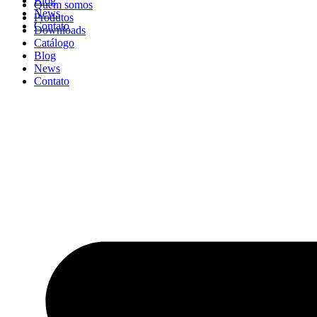
Blog
Quem somos
News
Produtos
Contato
Downloads
Catálogo
Blog
News
Contato