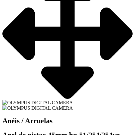
Anéis / Arruelas
Anel de pistao 45mm hq-51/254/254xp