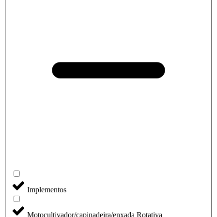
Implementos
Motocultivador/capinadeira/enxada Rotativa