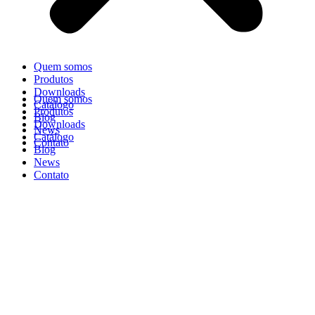
Quem somos
Produtos
Downloads
Quem somos
Catálogo
Produtos
Blog
Downloads
News
Catálogo
Contato
Blog
News
Contato