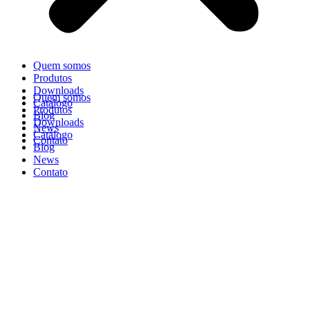
Quem somos
Produtos
Downloads
Quem somos
Catálogo
Produtos
Blog
Downloads
News
Catálogo
Contato
Blog
News
Contato