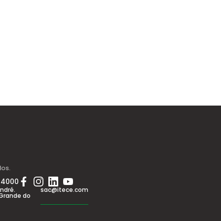
dos.
 4000
André.
sac@itece.com
 Grande do