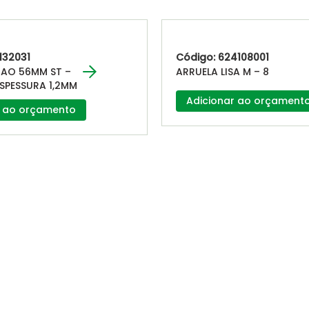
132031
Código: 624108001
STAO 56MM ST –
ARRUELA LISA M – 8
 ESPESSURA 1,2MM
Adicionar ao orçament
r ao orçamento