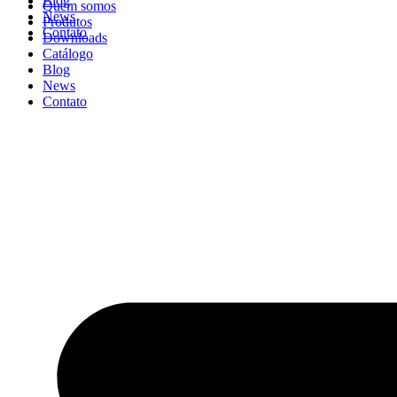
Blog
Quem somos
News
Produtos
Contato
Downloads
Catálogo
Blog
News
Contato