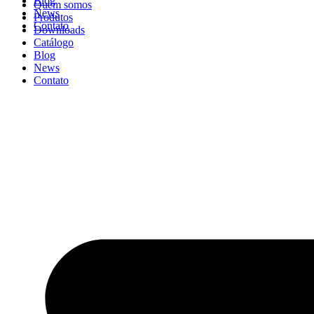
Blog
Quem somos
News
Produtos
Contato
Downloads
Catálogo
Blog
News
Contato