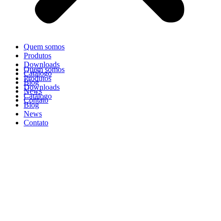
Quem somos
Produtos
Downloads
Quem somos
Catálogo
Produtos
Blog
Downloads
News
Catálogo
Contato
Blog
News
Contato