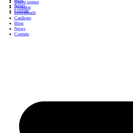
Blog
Quem somos
News
Produtos
Contato
Downloads
Catálogo
Blog
News
Contato