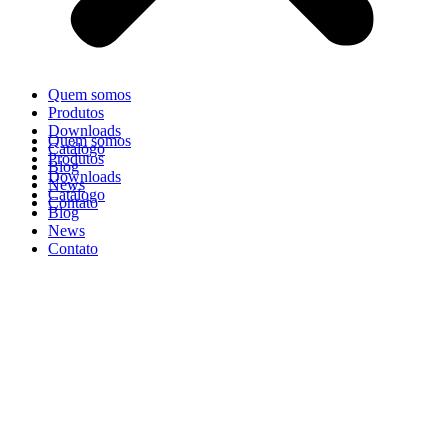
Quem somos
Produtos
Downloads
Quem somos
Catálogo
Produtos
Blog
Downloads
News
Catálogo
Contato
Blog
News
Contato