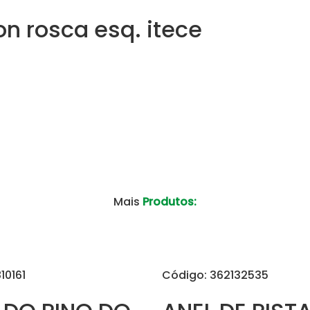
on rosca esq. itece
Mais
Produtos:
10161
Código: 362132535