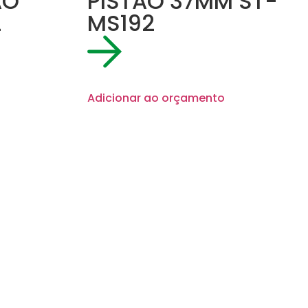
AO
PISTAO 37MM ST-
2
MS192
Adicionar ao orçamento