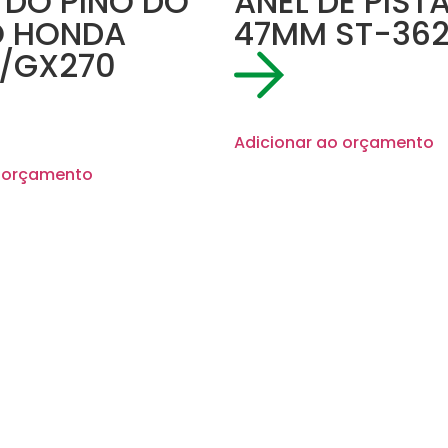
 DO PINO DO
ANEL DE PIST
O HONDA
47MM ST-36
/GX270
Adicionar ao orçamento
o orçamento