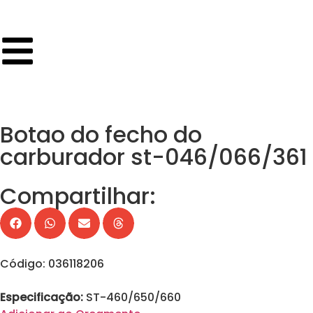
Botao do fecho do
carburador st-046/066/361
Compartilhar:
Código: 036118206
Especificação:
ST-460/650/660