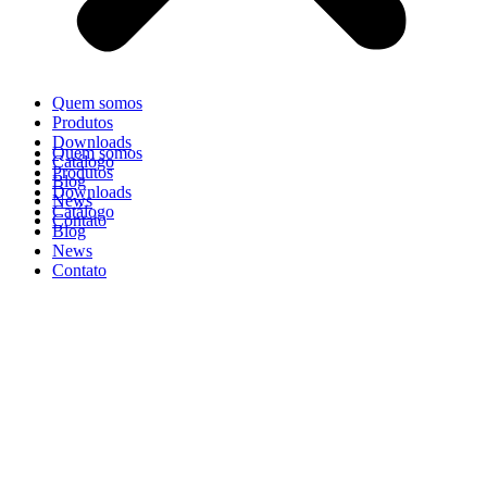
Quem somos
Produtos
Downloads
Quem somos
Catálogo
Produtos
Blog
Downloads
News
Catálogo
Contato
Blog
News
Contato