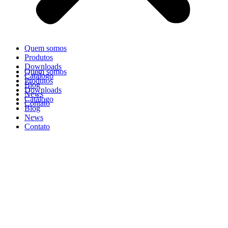
Quem somos
Produtos
Downloads
Quem somos
Catálogo
Produtos
Blog
Downloads
News
Catálogo
Contato
Blog
News
Contato