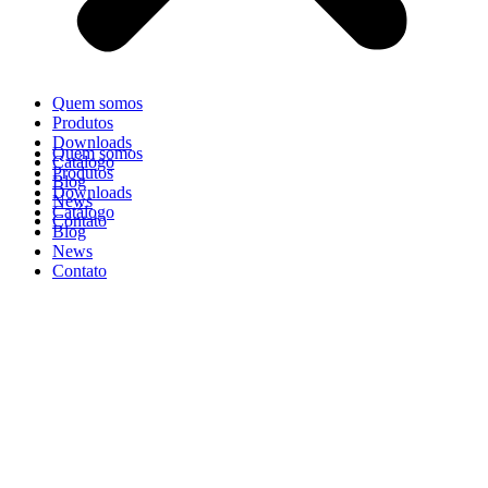
Quem somos
Produtos
Downloads
Quem somos
Catálogo
Produtos
Blog
Downloads
News
Catálogo
Contato
Blog
News
Contato