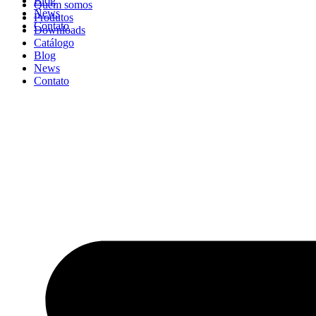
Blog
Quem somos
News
Produtos
Contato
Downloads
Catálogo
Blog
News
Contato