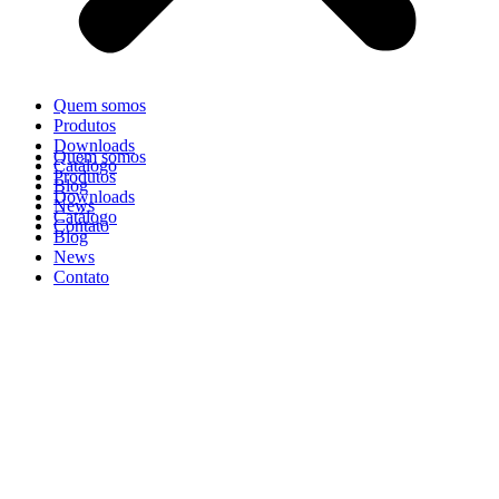
Quem somos
Produtos
Downloads
Quem somos
Catálogo
Produtos
Blog
Downloads
News
Catálogo
Contato
Blog
News
Contato