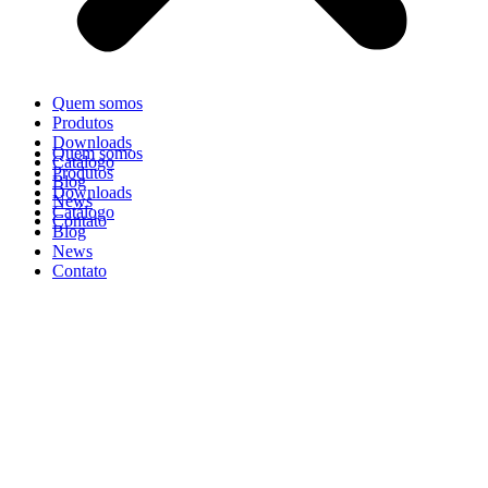
Quem somos
Produtos
Downloads
Quem somos
Catálogo
Produtos
Blog
Downloads
News
Catálogo
Contato
Blog
News
Contato