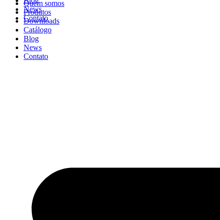
Blog
Quem somos
News
Produtos
Contato
Downloads
Catálogo
Blog
News
Contato