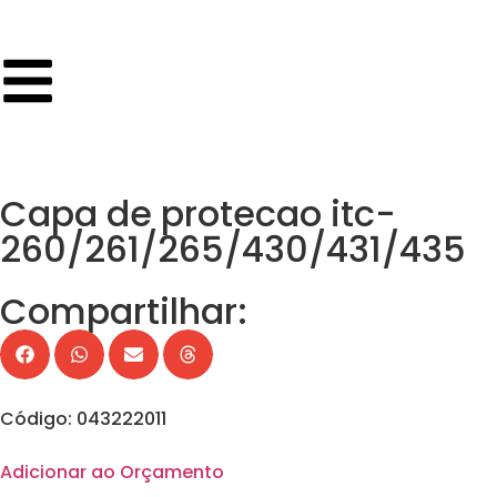
Capa de protecao itc-
260/261/265/430/431/435
Compartilhar:
Código: 043222011
Adicionar ao Orçamento