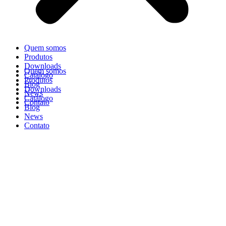
Quem somos
Produtos
Downloads
Quem somos
Catálogo
Produtos
Blog
Downloads
News
Catálogo
Contato
Blog
News
Contato