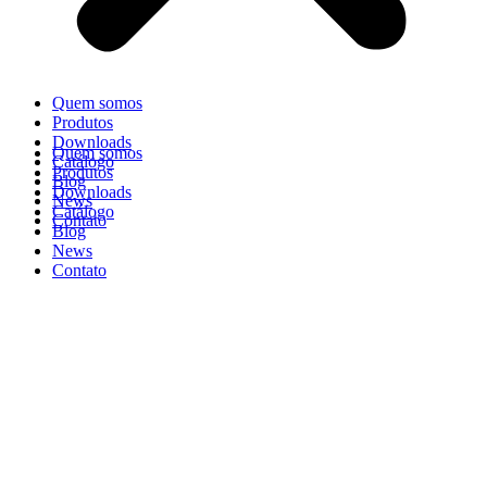
Quem somos
Produtos
Downloads
Quem somos
Catálogo
Produtos
Blog
Downloads
News
Catálogo
Contato
Blog
News
Contato