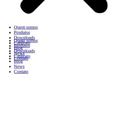
Quem somos
Produtos
Downloads
Quem somos
Catálogo
Produtos
Blog
Downloads
News
Catálogo
Contato
Blog
News
Contato