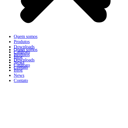
Quem somos
Produtos
Downloads
Quem somos
Catálogo
Produtos
Blog
Downloads
News
Catálogo
Contato
Blog
News
Contato