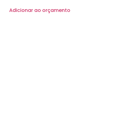
Adicionar ao orçamento
Quem Somos
Produtos
Downloads
Catálogo
Blog
Contato
Trabalhe Conosco
Política de Privacidade