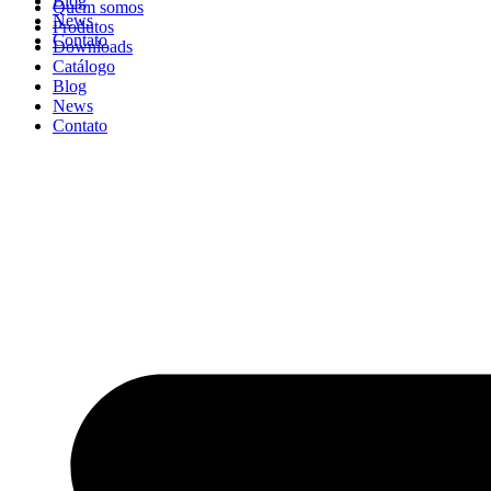
Blog
Quem somos
News
Produtos
Contato
Downloads
Catálogo
Blog
News
Contato