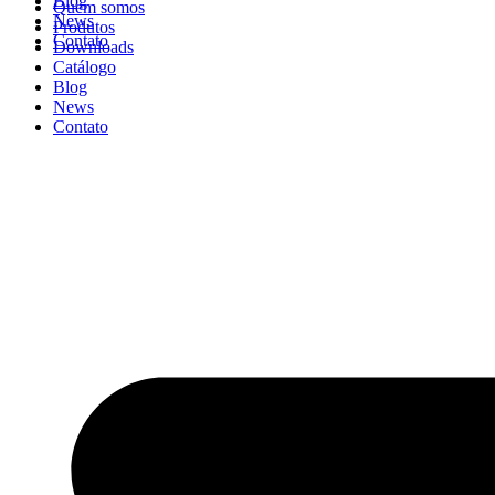
Blog
Quem somos
News
Produtos
Contato
Downloads
Catálogo
Blog
News
Contato