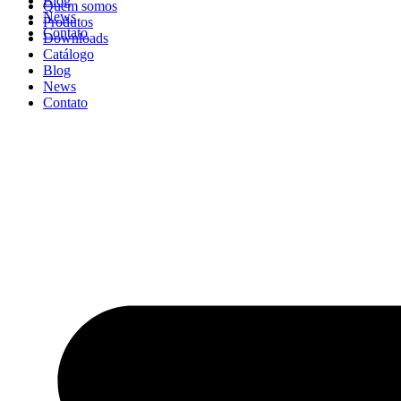
Blog
Quem somos
News
Produtos
Contato
Downloads
Catálogo
Blog
News
Contato