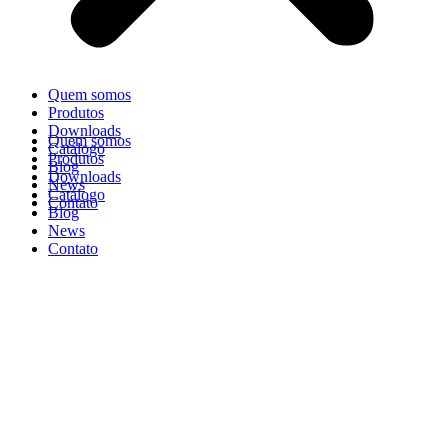
Quem somos
Produtos
Downloads
Quem somos
Catálogo
Produtos
Blog
Downloads
News
Catálogo
Contato
Blog
News
Contato