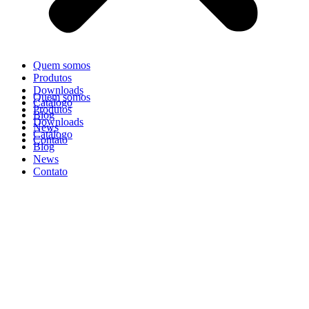
Quem somos
Produtos
Downloads
Quem somos
Catálogo
Produtos
Blog
Downloads
News
Catálogo
Contato
Blog
News
Contato