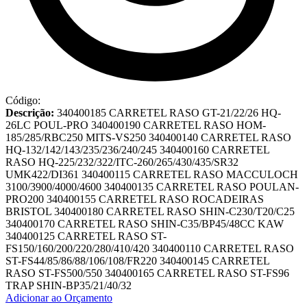
Código:
Descrição:
340400185 CARRETEL RASO GT-21/22/26 HQ-
26LC POUL-PRO 340400190 CARRETEL RASO HOM-
185/285/RBC250 MITS-VS250 340400140 CARRETEL RASO
HQ-132/142/143/235/236/240/245 340400160 CARRETEL
RASO HQ-225/232/322/ITC-260/265/430/435/SR32
UMK422/DI361 340400115 CARRETEL RASO MACCULOCH
3100/3900/4000/4600 340400135 CARRETEL RASO POULAN-
PRO200 340400155 CARRETEL RASO ROCADEIRAS
BRISTOL 340400180 CARRETEL RASO SHIN-C230/T20/C25
340400170 CARRETEL RASO SHIN-C35/BP45/48CC KAW
340400125 CARRETEL RASO ST-
FS150/160/200/220/280/410/420 340400110 CARRETEL RASO
ST-FS44/85/86/88/106/108/FR220 340400145 CARRETEL
RASO ST-FS500/550 340400165 CARRETEL RASO ST-FS96
TRAP SHIN-BP35/21/40/32
Adicionar ao Orçamento