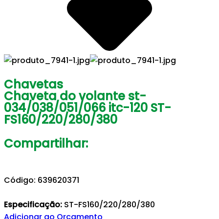
Chavetas
Chaveta do volante st-
034/038/051/066 itc-120 ST-
FS160/220/280/380
Compartilhar:
Código: 639620371
Especificação:
ST-FS160/220/280/380
Adicionar ao Orçamento