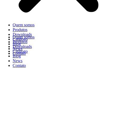
Quem somos
Produtos
Downloads
Quem somos
Catálogo
Produtos
Blog
Downloads
News
Catálogo
Contato
Blog
News
Contato