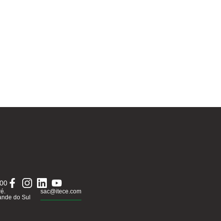
000
ré.
sac@itece.com
ande do Sul