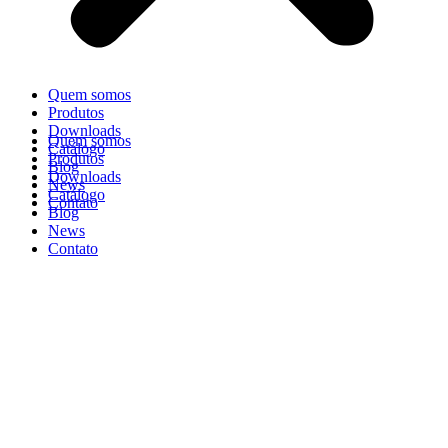
Quem somos
Produtos
Downloads
Quem somos
Catálogo
Produtos
Blog
Downloads
News
Catálogo
Contato
Blog
News
Contato