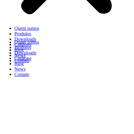
Quem somos
Produtos
Downloads
Quem somos
Catálogo
Produtos
Blog
Downloads
News
Catálogo
Contato
Blog
News
Contato