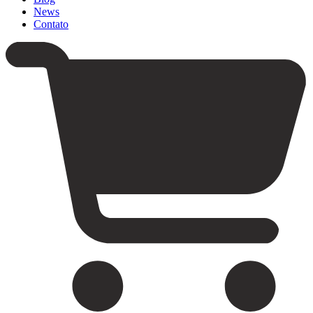
News
Contato