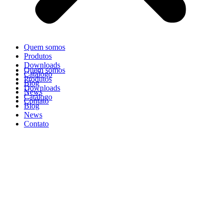
Quem somos
Produtos
Downloads
Quem somos
Catálogo
Produtos
Blog
Downloads
News
Catálogo
Contato
Blog
News
Contato