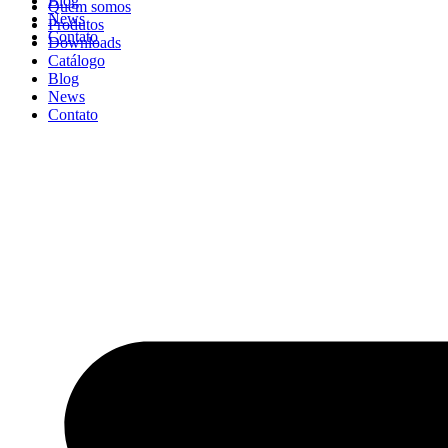
Blog
Quem somos
News
Produtos
Contato
Downloads
Catálogo
Blog
News
Contato