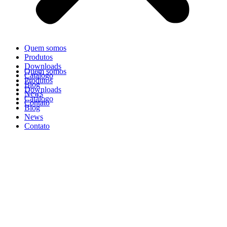
Quem somos
Produtos
Downloads
Quem somos
Catálogo
Produtos
Blog
Downloads
News
Catálogo
Contato
Blog
News
Contato