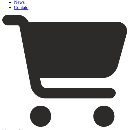
News
Contato