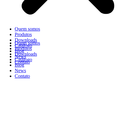
Quem somos
Produtos
Downloads
Quem somos
Catálogo
Produtos
Blog
Downloads
News
Catálogo
Contato
Blog
News
Contato