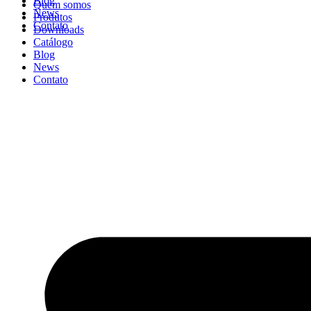
Blog
Quem somos
News
Produtos
Contato
Downloads
Catálogo
Blog
News
Contato