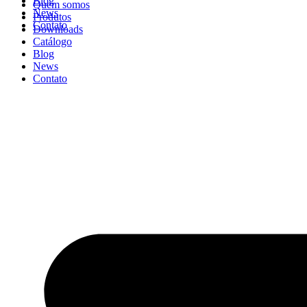
Blog
Quem somos
News
Produtos
Contato
Downloads
Catálogo
Blog
News
Contato