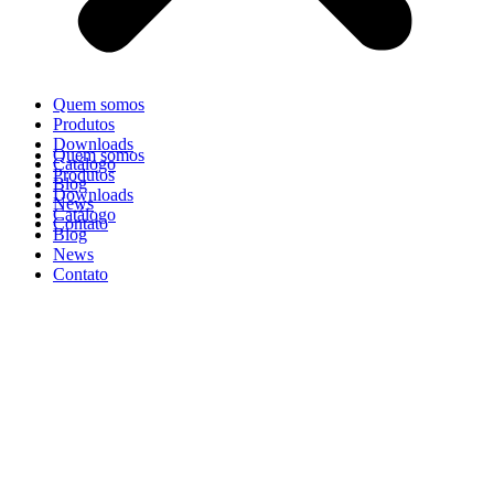
Quem somos
Produtos
Downloads
Quem somos
Catálogo
Produtos
Blog
Downloads
News
Catálogo
Contato
Blog
News
Contato