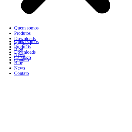
Quem somos
Produtos
Downloads
Quem somos
Catálogo
Produtos
Blog
Downloads
News
Catálogo
Contato
Blog
News
Contato