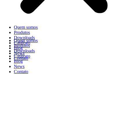
Quem somos
Produtos
Downloads
Quem somos
Catálogo
Produtos
Blog
Downloads
News
Catálogo
Contato
Blog
News
Contato