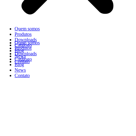
Quem somos
Produtos
Downloads
Quem somos
Catálogo
Produtos
Blog
Downloads
News
Catálogo
Contato
Blog
News
Contato