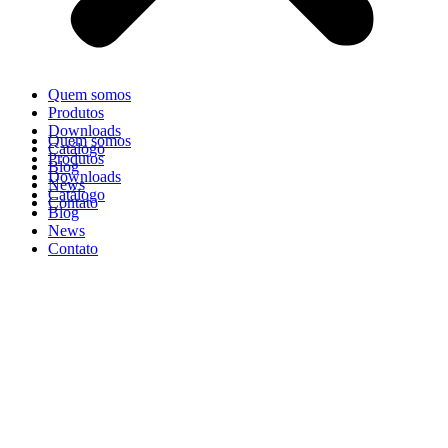
Quem somos
Produtos
Downloads
Quem somos
Catálogo
Produtos
Blog
Downloads
News
Catálogo
Contato
Blog
News
Contato