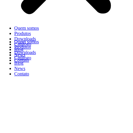
Quem somos
Produtos
Downloads
Quem somos
Catálogo
Produtos
Blog
Downloads
News
Catálogo
Contato
Blog
News
Contato