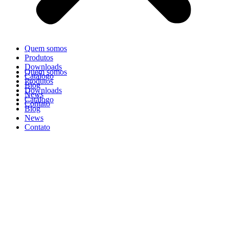
Quem somos
Produtos
Downloads
Quem somos
Catálogo
Produtos
Blog
Downloads
News
Catálogo
Contato
Blog
News
Contato