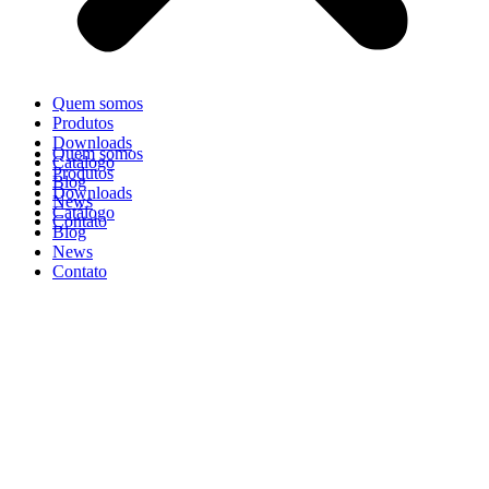
Quem somos
Produtos
Downloads
Quem somos
Catálogo
Produtos
Blog
Downloads
News
Catálogo
Contato
Blog
News
Contato