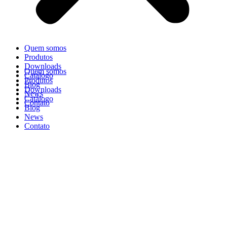
Quem somos
Produtos
Downloads
Quem somos
Catálogo
Produtos
Blog
Downloads
News
Catálogo
Contato
Blog
News
Contato