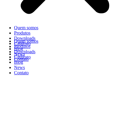
Quem somos
Produtos
Downloads
Quem somos
Catálogo
Produtos
Blog
Downloads
News
Catálogo
Contato
Blog
News
Contato